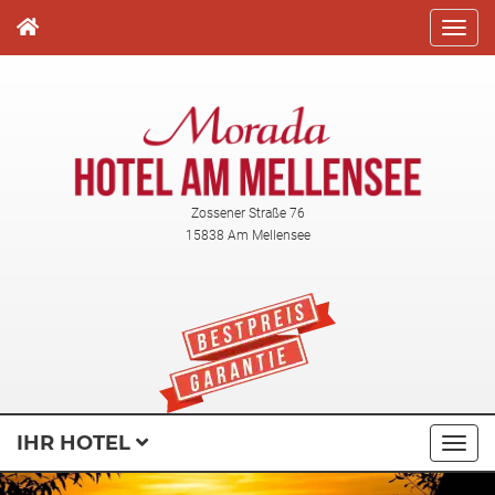
Direkt
zum
Inhalt
Zossener Straße 76
15838 Am Mellensee
IHR HOTEL
Navi
ausk