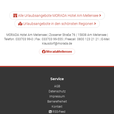
Alle Urlaubsangebote MORADA Hotel Am Mellensee
Urlaubsangebote in den schönsten Regionen
MORADA Hotel Am Mellensee | Zossener Straße 76 | 15838 Am Mellensee |
Telefon: 033703 99-0 | Fax: 033703 99-555 | Freecall: 0800 123 21 21 | E-Mail:
klausdorf@morada.de
/MoradaMellensee
Service
AGB
Datenschutz
Impressum
Barrierefreiheit
Kontakt
RSS-Feed