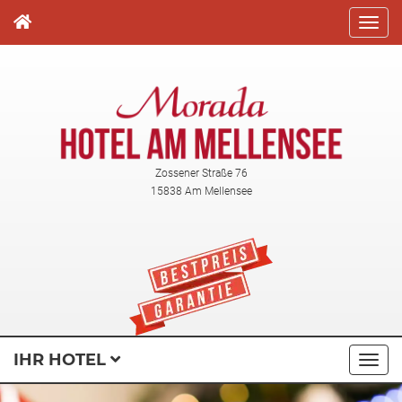
Direkt
zum
Inhalt
Zossener Straße 76
15838 Am Mellensee
IHR HOTEL
Navi
ausk