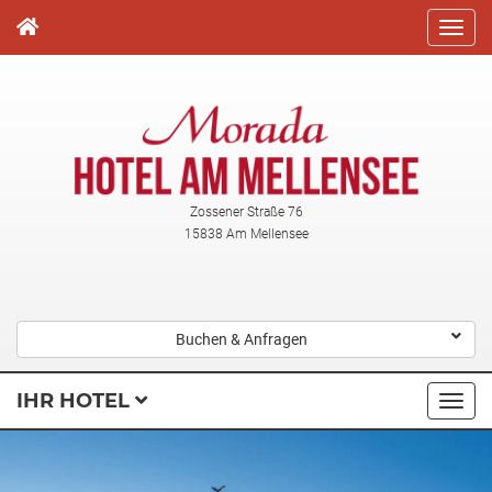
Direkt
zum
Inhalt
Zossener Straße 76
15838 Am Mellensee
Buchen & Anfragen
IHR HOTEL
Navi
ausk